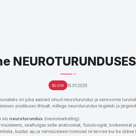
me NEUROTURUNDUSEST 
BLOGI
15.01.2025
huvialaks on juba aastaid olnud neuroturundus ja sensoorne turundus
imeses postituses lihtsalt, millega neuroturundus tegeleb ja järgmist
 siis
neuroturundus
(neuromarketing).
visüsteemi, sealhulgas selle anatoomiat, füsioloogiat, biokeemiat 
mõista, kuidas aju ja närvisüsteem toimivad nii tervise kui ka üldise