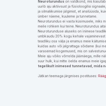
Neuroturundus
on valdkond, mis kasutab 
uurib aju aktiivsust ja füsioloogilisi signaa
ja silmaliikumise jälgimist, et analüüsida,
ümber näeme, kuuleme ja tunnetame.
Neuroturundus ei vasta küsimusele, miks m
meile rohkem kui teine. Neuroturundus aitab
Neuroturunduse aluseks on inimese teadlik
umbkaudu 20% kogu kehale vajaminevast ener
teadliku osa välja ja enamus meie käitumis
kuidas auto või jalgrattaga sõidame (kui m
varasemad kogemused, mis on salvestunu
Meie aju võiks võrrelda jäämäega, mille n
suur hulk, kui mitte öelda enamus meie igap
tegelikult inimesed tunnetavad, mida n
Jätkan teemaga järgmises postituses:
Rää