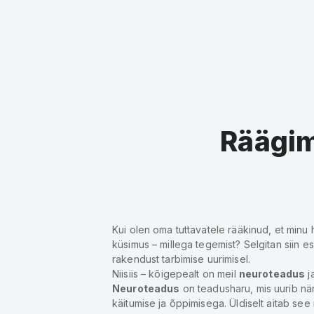
Räägi
Kui olen oma tuttavatele rääkinud, et minu 
küsimus – millega tegemist? Selgitan siin es
rakendust tarbimise uurimisel.
Niisiis – kõigepealt on meil
neuroteadus
ja
Neuroteadus
on teadusharu, mis uurib när
käitumise ja õppimisega. Üldiselt aitab see 