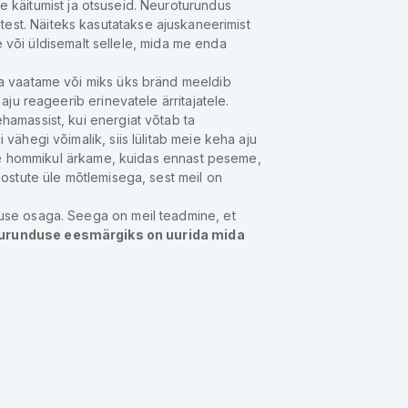
e käitumist ja otsuseid. Neuroturundus
ustest. Näiteks kasutatakse ajuskaneerimist
e või üldisemalt sellele, mida me enda
da vaatame või miks üks bränd meeldib
ju reageerib erinevatele ärritajatele.
hamassist, kui energiat võtab ta
ähegi võimalik, siis lülitab meie keha aju
s me hommikul ärkame, kuidas ennast peseme,
ostute üle mõtlemisega, sest meil on
use osaga. Seega on meil teadmine, et
turunduse eesmärgiks on uurida mida