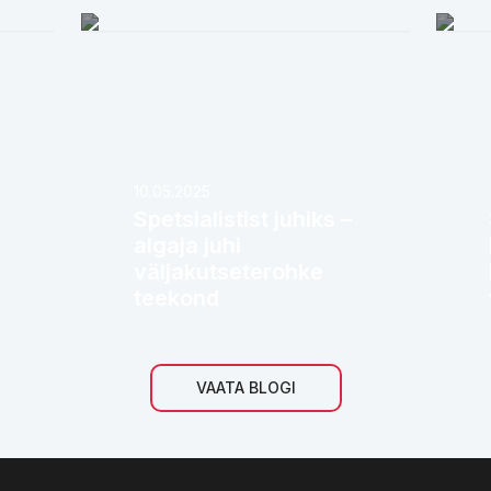
10.05.2025
Spetsialistist juhiks –
algaja juhi
väljakutseterohke
teekond
VAATA BLOGI