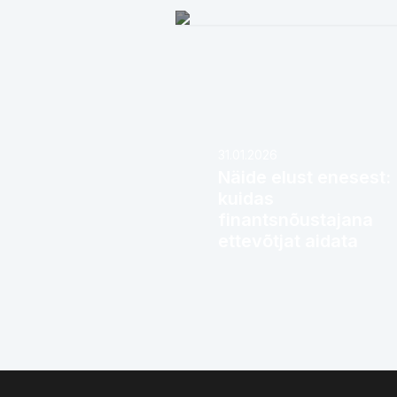
31.01.2026
Näide elust enesest:
kuidas
finantsnõustajana
ettevõtjat aidata