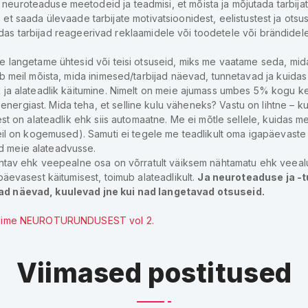
neuroteaduse meetodeid ja teadmisi, et mõista ja mõjutada tarbijat
le, et saada ülevaade tarbijate motivatsioonidest, eelistustest ja ots
 kuidas tarbijad reageerivad reklaamidele või toodetele või brändidel
e langetame ühtesid või teisi otsuseid, miks me vaatame seda, mi
 meil mõista, mida inimesed/tarbijad näevad, tunnetavad ja kuidas a
 ja alateadlik käitumine. Nimelt on meie ajumass umbes 5% kogu ke
giast. Mida teha, et selline kulu väheneks? Vastu on lihtne – kui v
est on alateadlik ehk siis automaatne. Me ei mõtle sellele, kuida
eil on kogemused). Samuti ei tegele me teadlikult oma igapäevaste 
d meie alateadvusse.
ähtav ehk veepealne osa on võrratult väiksem nähtamatu ehk veeal
äevasest käitumisest, toimub alateadlikult.
Ja neuroteaduse ja -
ad näevad, kuulevad jne kui nad langetavad otsuseid.
gime NEUROTURUNDUSEST vol 2.
Viimased postitused