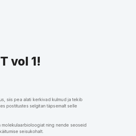
vol 1!
, siis pea alati kerkivad kulmud ja tekib
es postitustes selgitan täpsemalt selle
ja molekulaarbioloogiat ning nende seoseid
 käitumise seisukohalt.